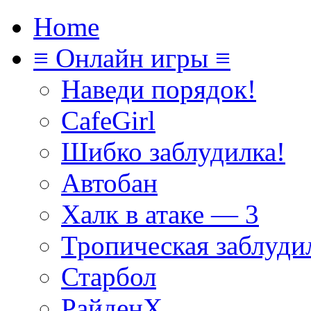
Home
≡ Онлайн игры ≡
Наведи порядок!
CafeGirl
Шибко заблудилка!
Автобан
Халк в атаке — 3
Тропическая заблуди
Старбол
РайденХ