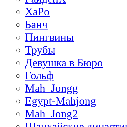
XaPo
Банч
Пингвины
Трубы
Девушка в Бюро
Гольф
Mah_Jongg
Egypt-Mahjong
Mah_Jong2
Шанхайские династи