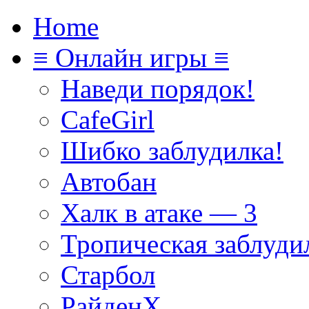
Home
≡ Онлайн игры ≡
Наведи порядок!
CafeGirl
Шибко заблудилка!
Автобан
Халк в атаке — 3
Тропическая заблуди
Старбол
РайденХ