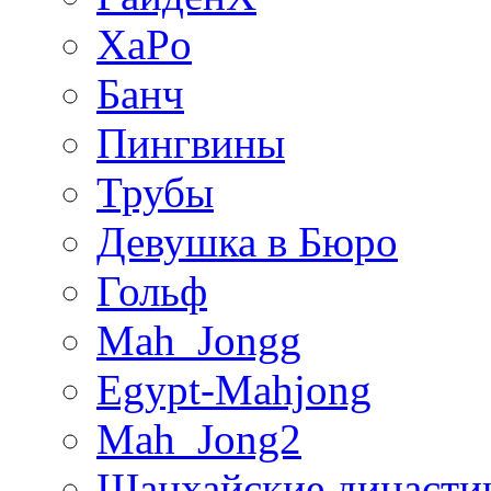
XaPo
Банч
Пингвины
Трубы
Девушка в Бюро
Гольф
Mah_Jongg
Egypt-Mahjong
Mah_Jong2
Шанхайские династи