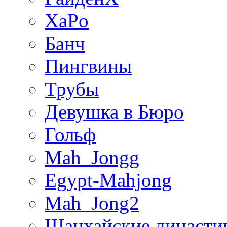
XaPo
Банч
Пингвины
Трубы
Девушка в Бюро
Гольф
Mah_Jongg
Egypt-Mahjong
Mah_Jong2
Шанхайские династи