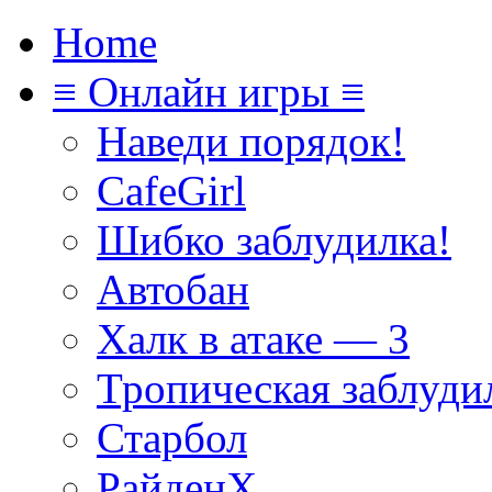
Home
≡ Онлайн игры ≡
Наведи порядок!
CafeGirl
Шибко заблудилка!
Автобан
Халк в атаке — 3
Тропическая заблуди
Старбол
РайденХ