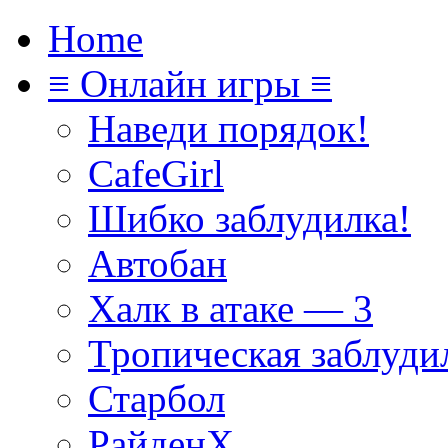
Home
≡ Онлайн игры ≡
Наведи порядок!
CafeGirl
Шибко заблудилка!
Автобан
Халк в атаке — 3
Тропическая заблуди
Старбол
РайденХ