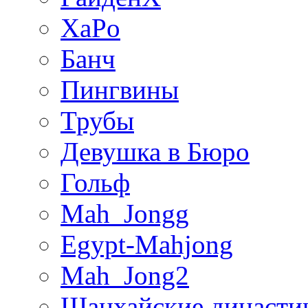
XaPo
Банч
Пингвины
Трубы
Девушка в Бюро
Гольф
Mah_Jongg
Egypt-Mahjong
Mah_Jong2
Шанхайские династи