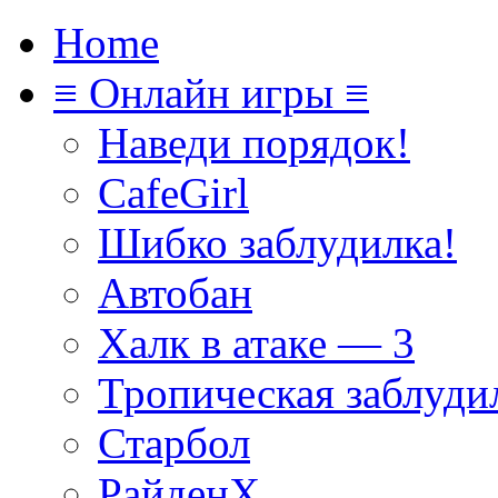
Home
≡ Онлайн игры ≡
Наведи порядок!
CafeGirl
Шибко заблудилка!
Автобан
Халк в атаке — 3
Тропическая заблуди
Старбол
РайденХ