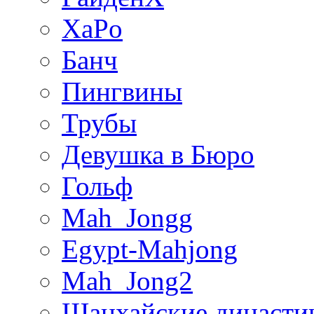
XaPo
Банч
Пингвины
Трубы
Девушка в Бюро
Гольф
Mah_Jongg
Egypt-Mahjong
Mah_Jong2
Шанхайские династи